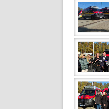
Galeria
zdjęć}