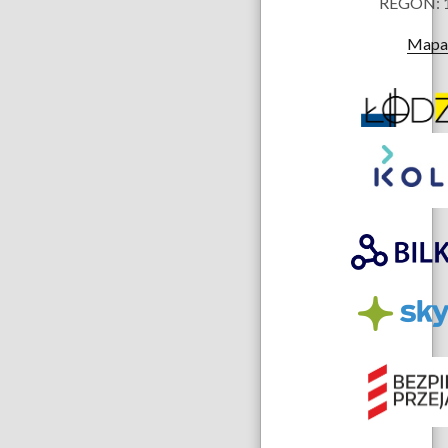
REGON: 
Mapa 
Partnerzy