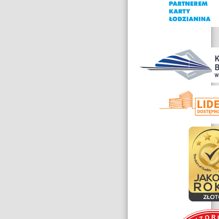
Nagrody
i
wyróżnienia