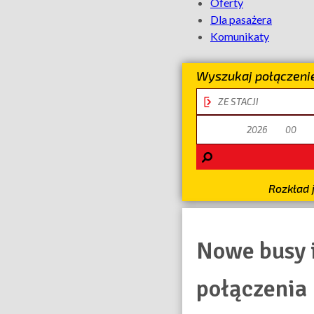
Oferty
Kolej
Dla pasażera
Komunikaty
Aglomeracyj
Wyszukaj połączeni
stacja
odjazdu
data
odjazdu
Rozkład 
Nowe busy 
połączenia