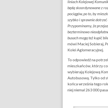
liniach Kolejowej Komuni
będą skoordynowane z ro
pociągów, po to, by miesz
szybko i sprawnie dotrzeć 
Przypominamy, że przeja
bezterminowo nieodpłatne
busach mogą też kupić bil
mówi Maciej Sobieraj, P
Kolei Aglomeracyjnej.
To odpowiedź na potrze
mieszkańców, którzy cor
wybierają Kolejową Kom
Autobusową. Tylko od s
końca września tego rok
niej niemal 263 000 pas