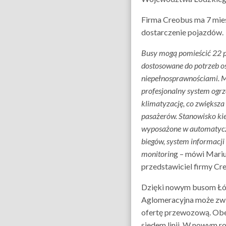
Firma Creobus ma 7 mie
dostarczenie pojazdów.
Busy mogą pomieścić 22 p
dostosowane do potrzeb o
niepełnosprawnościami. 
profesjonalny system ogrz
klimatyzację, co zwiększa
pasażerów. Stanowisko kie
wyposażone w automatycz
biegów, system informacji
monitorin
g – mówi Mariu
przedstawiciel firmy Cr
Dzięki nowym busom Łó
Aglomeracyjna może zw
ofertę przewozową. Obe
siedem linii. W nowym ro