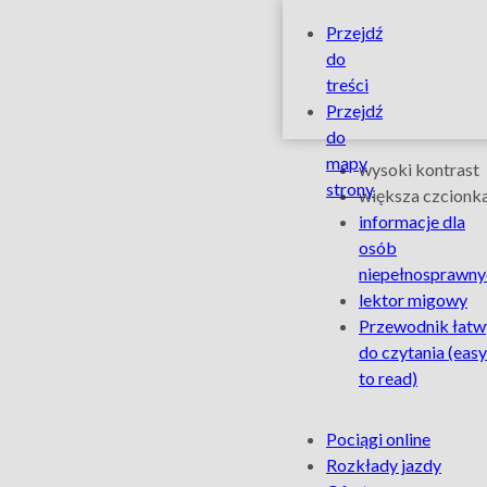
Nowe
Szybkie
Przejdź
linki
do
busy
treści
Przejdź
i
do
Ułatwienia
mapy
wysoki kontrast
połączenia
strony
dla
większa czcionk
informacje dla
osób
Kolejowej
osób
niepełnosprawny
niepełnospra
Komunikacji
lektor migowy
Przewodnik łatw
Autobusowe
do czytania
(easy
to read)
–
Na
Pociągi online
Łódzka
skróty
Rozkłady jazdy