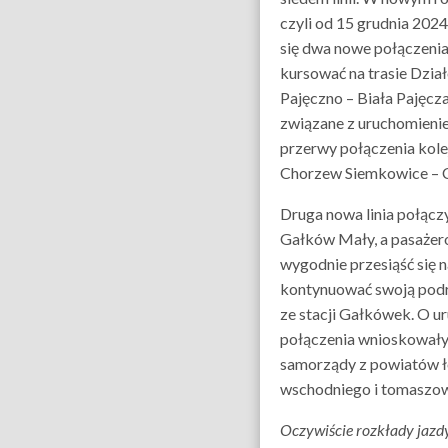
czyli od 15 grudnia 202
się dwa nowe połączeni
kursować na trasie Dzia
Pajęczno – Biała Pajęcza
związane z uruchomienie
przerwy połączenia kol
Chorzew Siemkowice – 
Druga nowa linia połącz
Gałków Mały, a pasażer
wygodnie przesiąść się n
kontynuować swoją podr
ze stacji Gałkówek. O u
połączenia wnioskowały
samorządy z powiatów 
wschodniego i tomaszo
Oczywiście rozkłady jazd