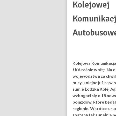
Kolejowej
Komunikacj
Autobusow
Kolejowa Komunikacj
ŁKA rośnie w siłę. Na d
województwa za chwil
busy, kolejne już są w 
sumie Łódzka Kolej A
wzbogaci się o 18 no
pojazdów, które będą
regionie. Wkrótce ur
zostaną też zupełnie 