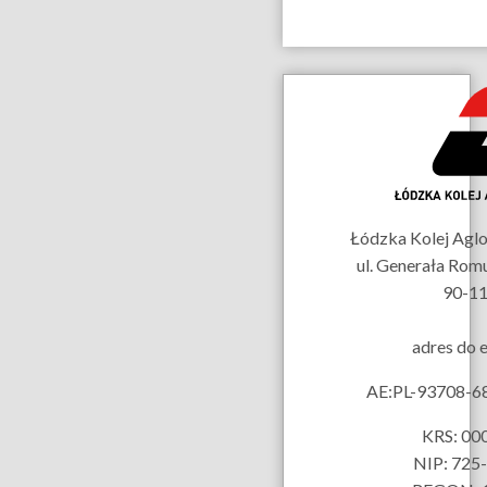
Dane
kontaktowe
Łódzka Kolej Aglom
ul. Generała Rom
90-11
adres do 
AE:PL-93708-
KRS: 00
NIP: 725