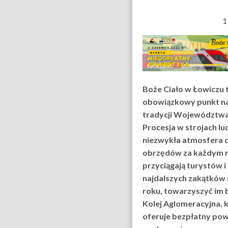
1
Boże Ciało w Łowiczu 
obowiązkowy punkt n
tradycji Województwa
Procesja w strojach lu
niezwykła atmosfera
obrzędów za każdym 
przyciągają turystów 
najdalszych zakątków 
roku, towarzyszyć im 
Kolej Aglomeracyjna, 
oferuje bezpłatny pow