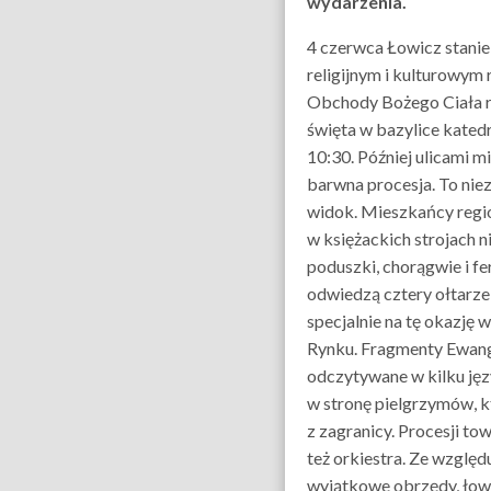
wydarzenia.
4 czerwca Łowicz stanie
religijnym i kulturowym 
Obchody Bożego Ciała 
święta w bazylice katedr
10:30. Później ulicami m
barwna procesja. To ni
widok. Mieszkańcy reg
w księżackich strojach n
poduszki, chorągwie i fe
odwiedzą cztery ołtar
specjalnie na tę okazję 
Rynku. Fragmenty Ewang
odczytywane w kilku jęz
w stronę pielgrzymów, 
z zagranicy. Procesji to
też orkiestra. Ze względ
wyjątkowe obrzędy, łow