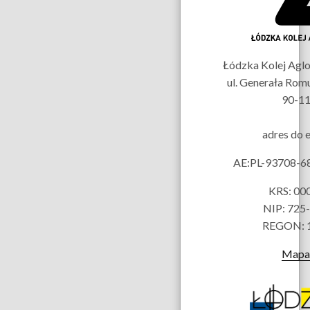
kontaktowe
Łódzka Kolej Aglom
ul. Generała Rom
90-11
adres do 
AE:PL-93708-
KRS: 00
NIP: 725
REGON: 
Mapa 
Partnerzy