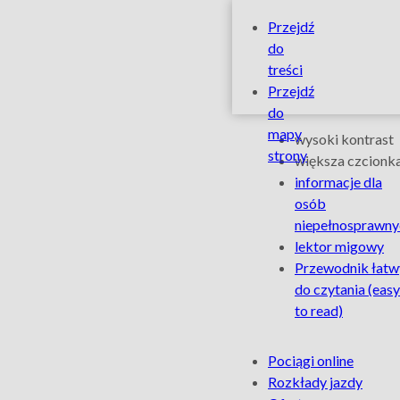
Z
Szybkie
Przejdź
linki
do
ŁKA
treści
Przejdź
na
do
Ułatwienia
mapy
wysoki kontrast
Boże
strony
dla
większa czcionk
informacje dla
osób
Ciało
osób
niepełnosprawny
niepełnospra
w
lektor migowy
Przewodnik łatw
Łowiczu
do czytania
(easy
to read)
–
Na
Pociągi online
Łódzka
skróty
Rozkłady jazdy