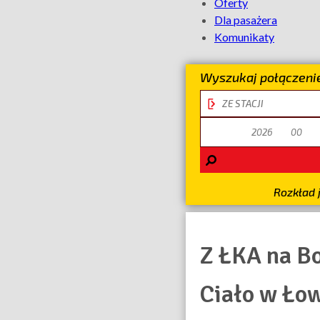
Oferty
Kolej
Dla pasażera
Komunikaty
Aglomeracyj
Wyszukaj połączeni
stacja
odjazdu
data
odjazdu
Rozkład 
Z ŁKA na B
Ciało w Ło