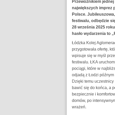
Przewoźnikiem jednej 
największych imprez 
Polsce. Jubileuszowa,
festiwalu, odbędzie si
28 września 2025 rok
hasło wydarzenia to
Łódzka Kolej Aglomera
przygotowała ofertę, kt
wpisuje się w myśl prz
festiwalu. ŁKA urucho
pociągi, które w najbli
odjadą z Łodzi późnym
Dzięki temu uczestnicy
bawić się do końca, a 
bezpiecznie i komforto
domów, po intensywny
wrażeń.