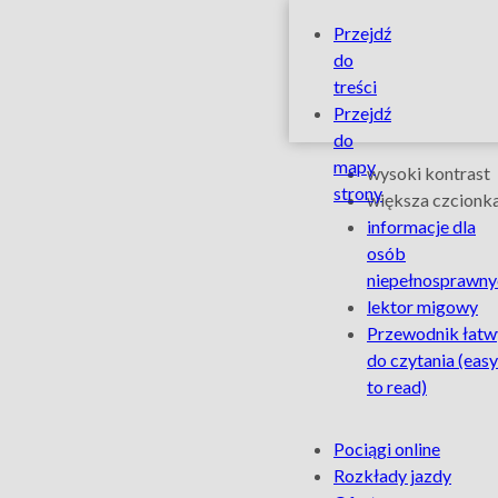
ŁKA
Szybkie
Przejdź
linki
do
oficjalnym
treści
Przejdź
przewoźniki
do
Ułatwienia
mapy
wysoki kontrast
Light
strony
dla
większa czcionk
informacje dla
osób
Move
osób
niepełnosprawny
niepełnospra
Festival
lektor migowy
Przewodnik łatw
–
do czytania
(easy
to read)
Łódzka
Na
Pociągi online
Kolej
skróty
Rozkłady jazdy