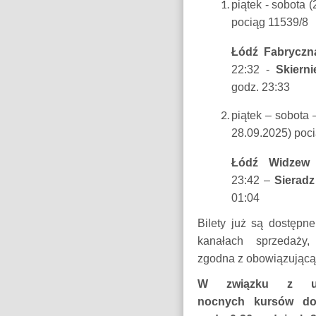
piątek - sobota (
pociąg 11539/8
Łódź Fabryczn
22:32 -
Skierni
godz. 23:33
piątek – sobota 
28.09.2025) poc
Łódź Widzew
23:42 –
Sieradz
01:04
Bilety już są dostępn
kanałach sprzedaży
zgodna z obowiązującą 
W związku z uru
nocnych kursów d