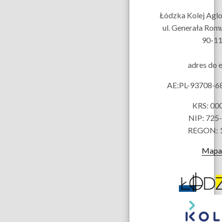
Łódzka Kolej Aglom
ul. Generała Rom
90-11
adres do 
AE:PL-93708-
KRS: 00
NIP: 725
REGON: 
Mapa 
Partnerzy