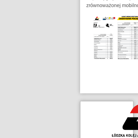
zrównoważonej mobilno
Dane
kontaktowe