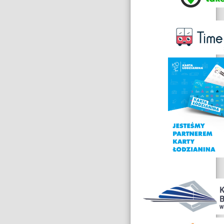
Nagrody
i
wyróżnienia