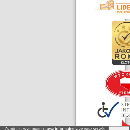
Zgodnie z wymogami prawa informujemy, że nasz serwis