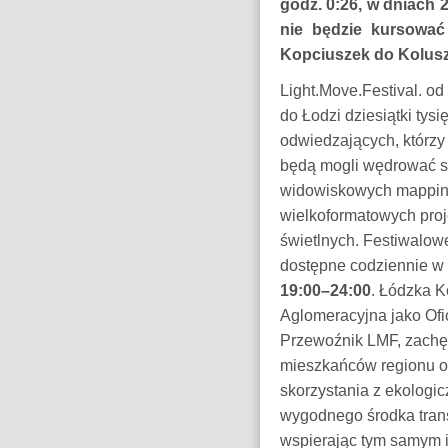
godz. 0:26, w dniach 2
nie będzie kursować
Kopciuszek do Kolusz
Light.Move.Festival. od 
do Łodzi dziesiątki tysi
odwiedzających, którzy 
będą mogli wędrować s
widowiskowych mappi
wielkoformatowych projek
świetlnych. Festiwalow
dostępne codziennie w
19:00–24:00
. Łódzka K
Aglomeracyjna jako Ofi
Przewoźnik LMF, zach
mieszkańców regionu o
skorzystania z ekologic
wygodnego środka tran
wspierając tym samym 