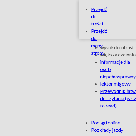
ŁKA
Szybkie
Przejdź
linki
do
Sprinter
treści
Przejdź
–
do
Ułatwienia
mapy
wysoki kontrast
dekada
strony
dla
większa czcionk
informacje dla
osób
prędkości
osób
niepełnosprawny
niepełnospra
i
lektor migowy
Przewodnik łatw
komfortu
do czytania
(easy
to read)
między
Na
Pociągi online
Łodzią
skróty
Rozkłady jazdy