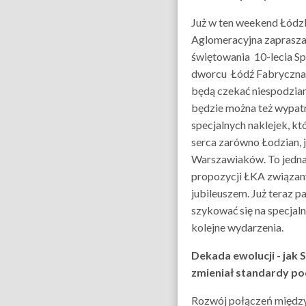
Już w ten weekend Łódz
Aglomeracyjna zaprasz
świętowania 10-lecia Sp
dworcu Łódź Fabryczna
będą czekać niespodzia
będzie można też wypat
specjalnych naklejek, kt
serca zarówno Łodzian, j
Warszawiaków. To jedna
propozycji ŁKA związan
jubileuszem. Już teraz 
szykować się na specjaln
kolejne wydarzenia.
Dekada ewolucji - jak 
zmieniał standardy p
Rozwój połączeń między