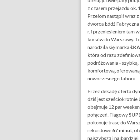
oferując dwie pary poł
z czasem przejazdu ok. 
Przełom nastąpił wraz 
dworca Łódź Fabryczna 
r. i przeniesieniem tam 
kursów do Warszawy. To
narodziła się marka
ŁKA
która od razu zdefiniow
podróżowania - szybką, 
komfortową, oferowaną
nowoczesnego taboru.
Przez dekadę oferta dyn
dziś jest sześciokrotnie 
obejmuje 12 par weeke
połączeń. Flagowy
SUP
pokonuje trasę do Wars
rekordowe
67 minut
, o
najszybszą i najbardzie