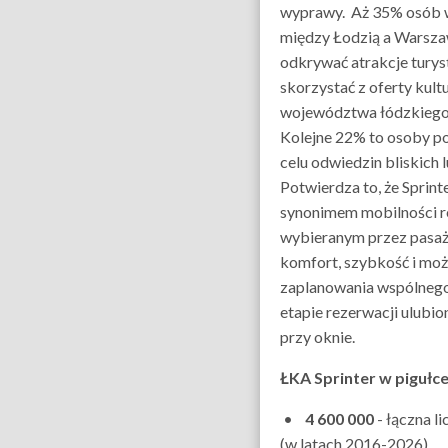
wyprawy. Aż 35% osób 
między Łodzią a Warsza
odkrywać atrakcje turys
skorzystać z oferty kultu
województwa łódzkiego i
Kolejne 22% to osoby p
celu odwiedzin bliskich 
Potwierdza to, że Sprinte
synonimem mobilności r
wybieranym przez pasa
komfort, szybkość i moż
zaplanowania wspólnego 
etapie rezerwacji ulubi
przy oknie.
ŁKA Sprinter w pigułce
•
4 600 000
- łączna l
(w latach 2016-2026)