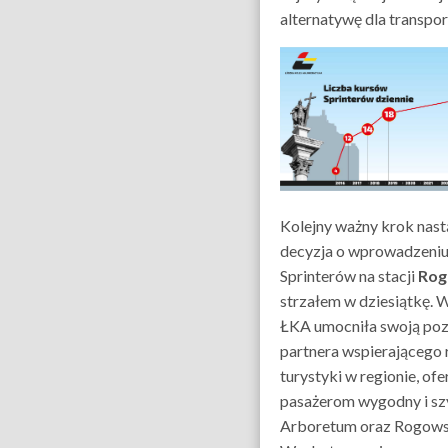
alternatywę dla transpo
Kolejny ważny krok nastą
decyzja o wprowadzeni
Sprinterów na stacji
Ro
strzałem w dziesiątkę. 
ŁKA umocniła swoją poz
partnera wspierającego
turystyki w regionie, ofe
pasażerom wygodny i sz
Arboretum oraz Rogowsk