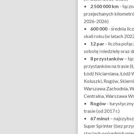
•
2 500 000 km
- łączn
przejechanych kilometró
2026-2026)
•
600 000
- średnia li
skali roku (w latach 202
•
12 par
- liczba połą
sobotę i niedzielę oraz 
•
8 przystanków
– łąc
przystanków na trasie (
Łódź Niciarniana, Łódź 
Koluszki, Rogów, Skiern
Warszawa Zachodnia, 
Centralna, Warszawa W
•
Rogów
- turystyczny
trasie (od 2017 r.)
•
67 minut
– najszybsz
Super Sprinter (bez prz
stacjach pośrednich mię