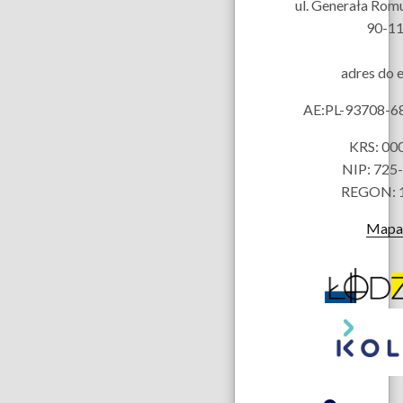
ul. Generała Rom
90-11
adres do 
AE:PL-93708-
KRS: 00
NIP: 725
REGON: 
Mapa 
Partnerzy