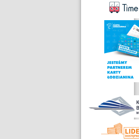
Nagrody
i
wyróżnienia