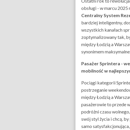
Ostatni rok to rewolucja
obsługi - w marcu 2025 
Centralny System Rez
bardziej inteligentny, d
wszystkich kanałach spr
zoptymalizowany tak, b
między Łodzią a Warsza
synonimem maksymalne
Pasażer Sprintera - 
mobilność w najlepsz
Pociągi kategorii Sprint
postrzeganie weekendo
między Łodzią a Warsza
pasażerowie to przede 
podróżni czasu wolnego,
swój styl życia i chcą, b
samo satysfakcjonująca, 