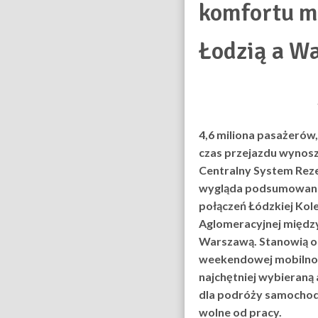
komfortu m
Łodzią a W
4,6 miliona pasażerów
czas przejazdu wynosz
Centralny System Reze
wygląda podsumowanie 
połączeń Łódzkiej Kole
Aglomeracyjnej między
Warszawą. Stanowią o
weekendowej mobilnośc
najchętniej wybieraną
dla podróży samocho
wolne od pracy.