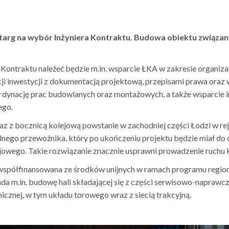
etarg na wybór Inżyniera Kontraktu. Budowa obiektu związa
Kontraktu należeć będzie m.in. wsparcie ŁKA w zakresie organizac
cji inwestycji z dokumentacją projektową, przepisami prawa or
dynację prac budowlanych oraz montażowych, a także wsparcie in
ego.
z z bocznicą kolejową powstanie w zachodniej części Łodzi w rej
lnego przewoźnika, który po ukończeniu projektu będzie miał do
lejowego. Takie rozwiązanie znacznie usprawni prowadzenie ruchu 
współfinansowana ze środków unijnych w ramach programu regio
da m.in. budowę hali składającej się z części serwisowo-naprawcz
nicznej, w tym układu torowego wraz z siecią trakcyjną.