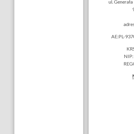
ul. Generał
adre
AE:PL-93
KRS
NIP:
REG