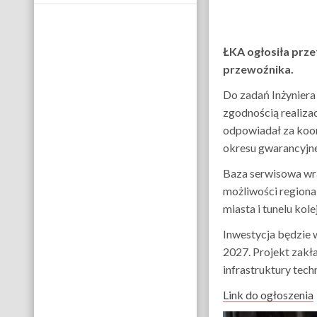
ŁKA ogłosiła prz
przewoźnika.
Do zadań Inżyniera 
zgodnością realiza
odpowiadał za koor
okresu gwarancyjn
Baza serwisowa wra
możliwości regiona
miasta i tunelu ko
Inwestycja będzie 
2027. Projekt zakła
infrastruktury tech
Link do ogłoszenia