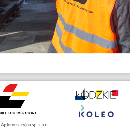
Partnerzy
owe
Aglomeracyjna sp. z o.o.