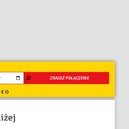
nie
ZNAJDŹ POŁĄCZENIE
iżej