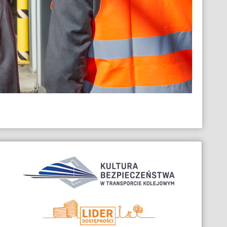
Nagrody
i
wyróżnienia