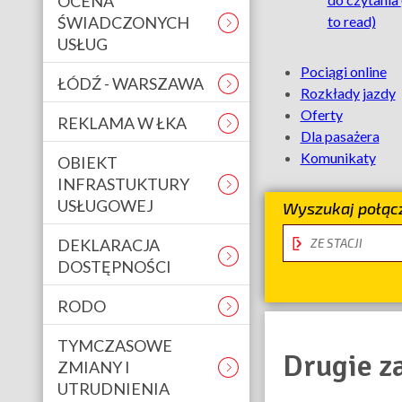
OCENA
ŚWIADCZONYCH
to read)
Aglomerac
USŁUG
Na
Pociągi online
ŁÓDŹ - WARSZAWA
skróty
Rozkłady jazdy
Oferty
REKLAMA W ŁKA
Dla pasażera
Komunikaty
OBIEKT
INFRASTUKTURY
USŁUGOWEJ
Wyszukaj połącz
stacja
DEKLARACJA
odjazdu
DOSTĘPNOŚCI
RODO
TYMCZASOWE
Drugie za
ZMIANY I
UTRUDNIENIA