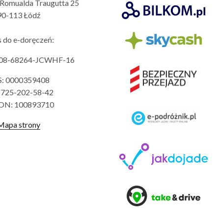
a Romualda Traugutta 25
90-113 Łódź
s do e-doręczeń:
708-68264-JCWHF-16
: 0000359408
 725-202-58-42
ON: 100893710
Mapa strony