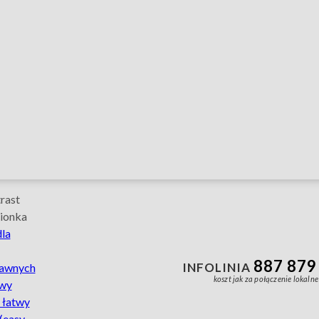
e
rast
ionka
dla
Infolinia
telefon
887 879
INFOLINIA
rawnych
prawnych
887-
koszt jak za połączenie lokalne
owy
879–
980
 łatwy
koszt
(easy