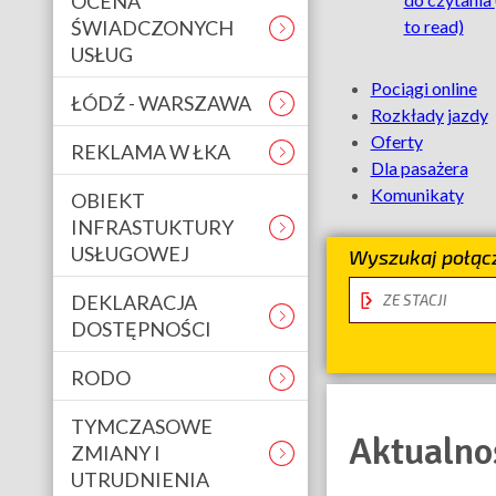
OCENA
ŚWIADCZONYCH
to read)
USŁUG
Na
Pociągi online
ŁÓDŹ - WARSZAWA
skróty
Rozkłady jazdy
Oferty
REKLAMA W ŁKA
Dla pasażera
Komunikaty
OBIEKT
INFRASTUKTURY
USŁUGOWEJ
Wyszukaj połącz
stacja
DEKLARACJA
odjazdu
DOSTĘPNOŚCI
RODO
TYMCZASOWE
Aktualno
ZMIANY I
UTRUDNIENIA