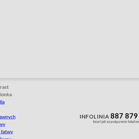
ci
yjna
rast
ionka
dla
Infolinia
telefon
887 879
INFOLINIA
rawnych
prawnych
887-
koszt jak za połączenie lokalne
owy
879–
980
 łatwy
koszt
(easy