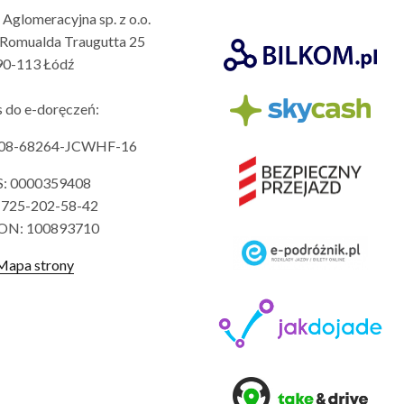
Aglomeracyjna sp. z o.o.
a Romualda Traugutta 25
90-113 Łódź
s do e-doręczeń:
708-68264-JCWHF-16
: 0000359408
 725-202-58-42
ON: 100893710
Mapa strony