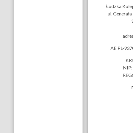
Łódzka Kolej 
ul. Generał
adre
AE:PL-93
KRS
NIP:
REG