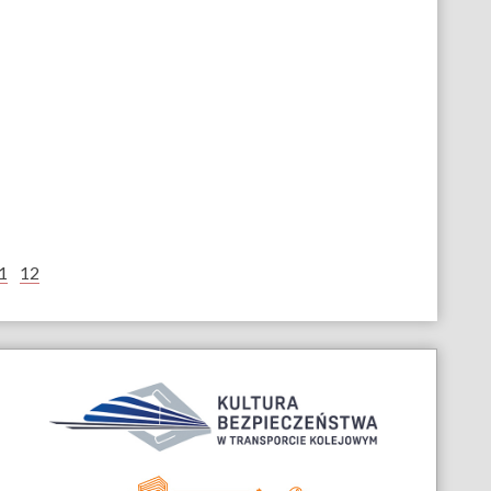
1
12
Nagrody
i
wyróżnienia