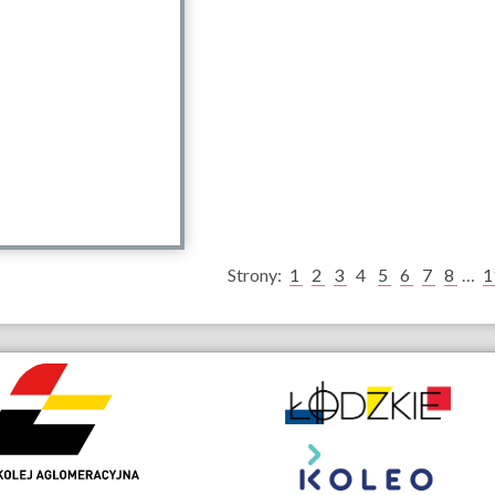
Strony:
1
2
3
4
5
6
7
8
…
1
Partnerzy
owe