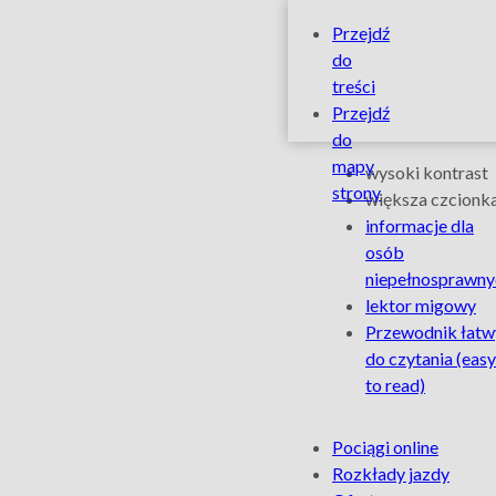
Zniżki
Szybkie
Przejdź
linki
do
dla
treści
Przejdź
Rodzin
do
Ułatwienia
mapy
wysoki kontrast
–
strony
dla
większa czcionk
informacje dla
osób
Łódzka
osób
niepełnosprawny
niepełnospra
Kolej
lektor migowy
Przewodnik łatw
Aglomeracyj
do czytania
(easy
to read)
Na
Pociągi online
skróty
Rozkłady jazdy