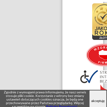
Zgodnie z wymogami prawa informujemy, że nasz serwis
stosuje pliki
cookie
. Korzystanie z witryny bez zmiany
ustawień dotyczących
cookies
oznacza, że będą one
i
akceptuję
przechowywane przez Państwa przeglądarkę. Więcej
o
szczegółów na stronie
Polityka Prywatności
.