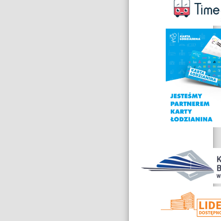
Nagrody
i
wyróżnienia