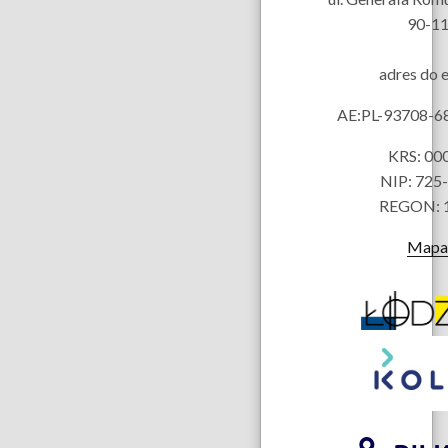
90-11
adres do 
AE:PL-93708-
KRS: 00
NIP: 725
REGON: 
Mapa 
Partnerzy