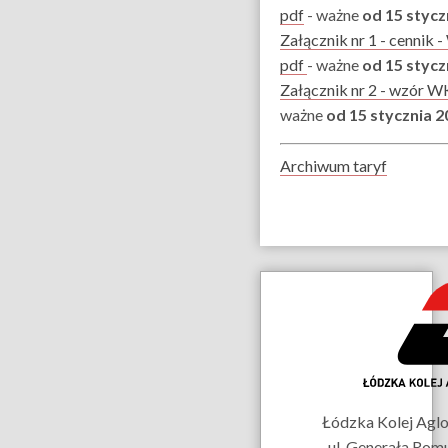
pdf
- ważne
od 15 stycz
Załącznik nr 1 - cennik 
pdf
- ważne
od 15 styczn
Załącznik nr 2 - wzór W
ważne
od 15 stycznia 2
Archiwum taryf
Dane
kontaktowe
Łódzka Kolej Aglom
ul. Generała Rom