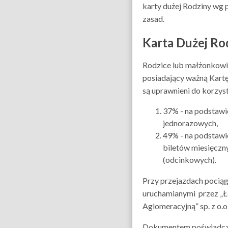
karty dużej Rodziny wg 
zasad.
Karta Dużej Ro
Rodzice lub małżonkowi
posiadający ważną Kart
są uprawnieni do korzyst
37% - na podstawi
jednorazowych,
49% - na podstawi
biletów miesięczn
(odcinkowych).
Przy przejazdach pocią
uruchamianymi przez „Ł
Aglomeracyjną” sp. z o.o
Dokumentem poświadc