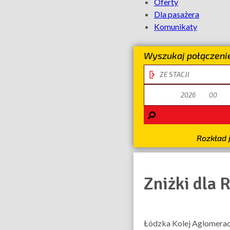
Oferty
Dla pasażera
Komunikaty
Wyszukaj połączeni
stacja
odjazdu
data
odjazdu
Rozkład 
Zniżki dla 
Łódzka Kolej Aglomerac