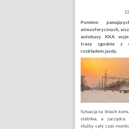
12
Pomimo panujący
atmosferycznych, wszy
autobusy KKA wyjec
trasy zgodnie z o
rozkładem jazdy.
Sytuacja na liniach komu
stabilna, a zarządca i
służby cały czas monit