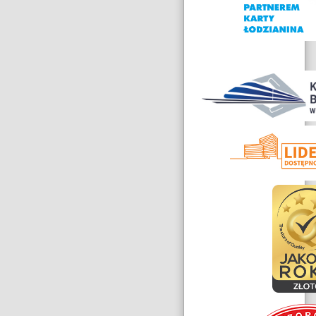
Nagrody
i
wyróżnienia