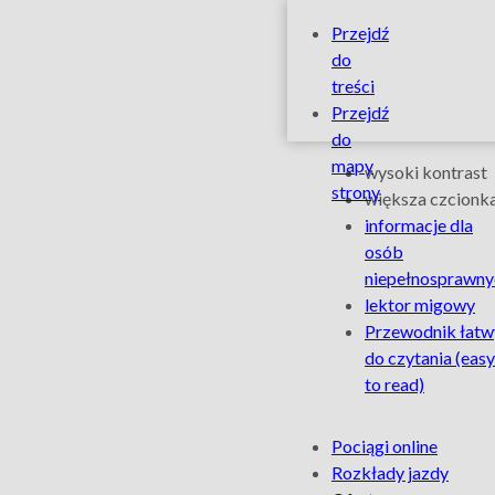
ŁKA
Szybkie
Przejdź
linki
do
funkcjonuje
treści
Przejdź
bez
do
Ułatwienia
mapy
wysoki kontrast
zakłóceń
strony
dla
większa czcionk
informacje dla
osób
–
osób
niepełnosprawny
niepełnospra
Łódzka
lektor migowy
Przewodnik łatw
Kolej
do czytania
(easy
to read)
Aglomeracyj
Na
Pociągi online
skróty
Rozkłady jazdy