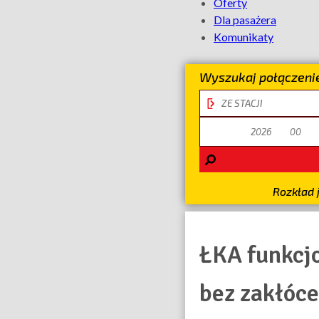
Oferty
Dla pasażera
Komunikaty
Wyszukaj połączeni
stacja
odjazdu
data
odjazdu
Rozkład 
ŁKA funkcj
bez zakłóc