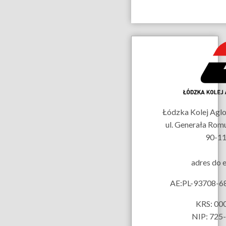
Dane
kontaktowe
Łódzka Kolej Aglom
ul. Generała Rom
90-11
adres do 
AE:PL-93708-
KRS: 00
NIP: 725