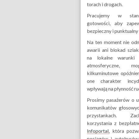
torach i drogach.
Pracujemy w stani
gotowości, aby zape
bezpieczny i punktualny 
Na ten moment nie odn
awarii ani blokad szla
na lokalne warunki
atmosferyczne, m
kilkuminutowe opóźnien
one charakter incyd
wpływają na płynność ru
Prosimy pasażerów o u
komunikatów głosowych
przystankach. Z
korzystania z bezpłatn
Infoportal,
która pozwa
pociągów i autobusó