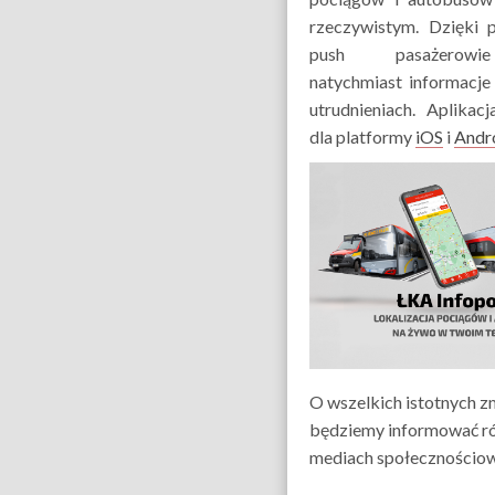
rzeczywistym. Dzięki 
push pasażerowi
natychmiast informacje
utrudnieniach. Aplikac
dla platformy
iOS
i
Andr
O wszelkich istotnych z
będziemy informować r
mediach społecznościo