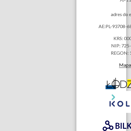
adres do 
AE:PL-93708-
KRS: 00
NIP: 725
REGON: 
Mapa 
Partnerzy