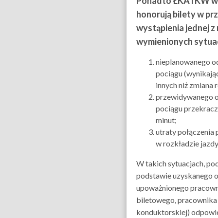
Ponadto ŁKA i KW w
honorują bilety w p
wystąpienia jednej z 
wymienionych sytuac
nieplanowanego o
pociągu (wynikają
innych niż zmiana 
przewidywanego o
pociągu przekracz
minut;
utraty połączenia
w rozkładzie jazdy
W takich sytuacjach, po
podstawie uzyskanego 
upoważnionego pracowni
biletowego, pracownika
konduktorskiej) odpowi