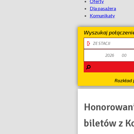
Oferty
Dla pasażera
Komunikaty
Wyszukaj połączeni
stacja
odjazdu
data
odjazdu
Rozkład 
Honorowan
biletów z K