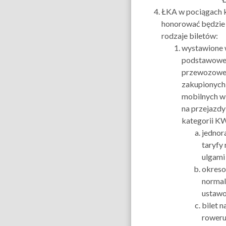
ŁKA w pociągach 
honorować będzie
rodzaje biletów:
wystawione
podstawowej
przewozowej
zakupionych 
mobilnych w
na przejazd
kategorii K
jednor
taryfy 
ulgami
okreso
normaln
ustaw
bilet 
roweru