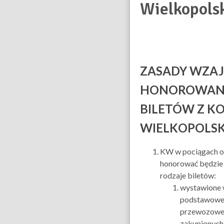
Wielkopols
ZASADY WZA
HONOROWAN
BILETÓW Z K
WIELKOPOLSK
KW w pociągach 
honorować będzie
rodzaje biletów:
wystawione
podstawowej
przewozowej
zakupionych