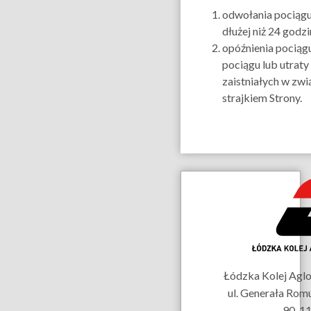
odwołania pociąg
dłużej niż 24 godzi
opóźnienia pociąg
pociągu lub utraty
zaistniałych w zwi
strajkiem Strony.
Dane
kontaktowe
Łódzka Kolej Aglom
ul. Generała Rom
90-11