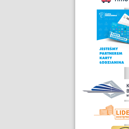
Nagrody
i
wyróżnienia