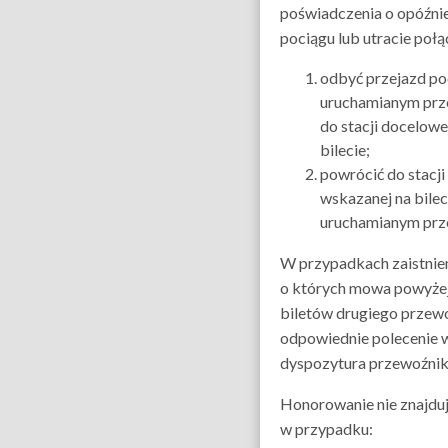
poświadczenia o opóźni
pociągu lub utracie poł
odbyć przejazd p
uruchamianym prze
do stacji docelowe
bilecie;
powrócić do stacj
wskazanej na bile
uruchamianym prze
W przypadkach zaistnien
o których mowa powyżej
biletów drugiego przew
odpowiednie polecenie 
dyspozytura przewoźnik
Honorowanie nie znajdu
w przypadku: