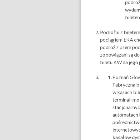
podróż
wydany
bilete
Podróżni z biletem
pociągiem ŁKA ch
podróż z psem po
zobowiązani są do
biletu KW na jego
Poznań Głów
Fabryczna bi
w kasach bil
terminali mo
stacjonarnyc
automatach 
pośrednict
internetowyc
kanałów dyst