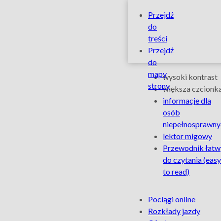
Honorowani
Szybkie
Przejdź
linki
do
biletów
treści
Przejdź
z
do
Ułatwienia
mapy
wysoki kontrast
Kolejami
strony
dla
większa czcionk
informacje dla
osób
Wielkopolsk
osób
niepełnosprawny
niepełnospra
–
lektor migowy
Przewodnik łatw
Łódzka
do czytania
(easy
to read)
Kolej
Na
Pociągi online
Aglomeracyj
skróty
Rozkłady jazdy