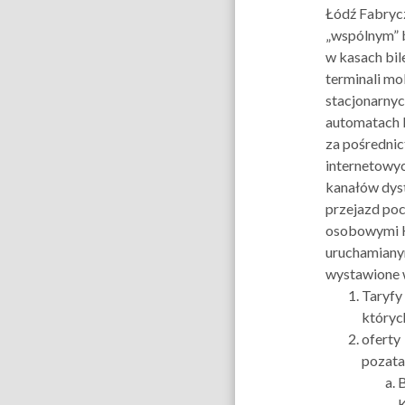
Łódź Fabryc
„wspólnym” b
w kasach bil
terminali mo
stacjonarnyc
automatach 
za pośredni
internetowyc
kanałów dyst
przejazd po
osobowymi
uruchamiany
wystawione 
Taryfy 
któryc
oferty
pozata
K