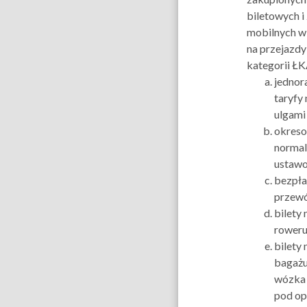
biletowych i 
mobilnych w
na przejazd
kategorii ŁK
jednor
taryfy 
ulgami
okreso
normaln
ustaw
bezpła
przewó
bilety
roweru
bilety
bagażu
wózka 
pod op